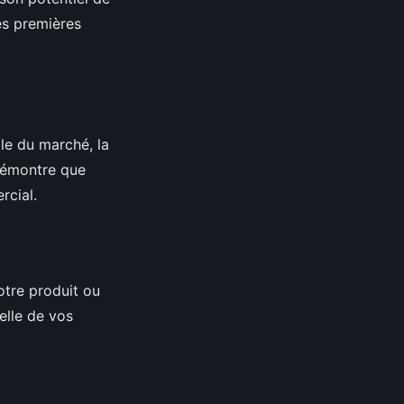
es premières
lle du marché, la
 démontre que
cial.
otre produit ou
elle de vos