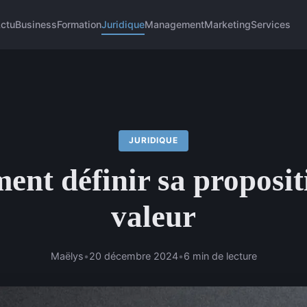
ctu
Business
Formation
Juridique
Management
Marketing
Services
JURIDIQUE
nt définir sa proposit
valeur
Maëlys
•
20 décembre 2024
•
6 min de lecture