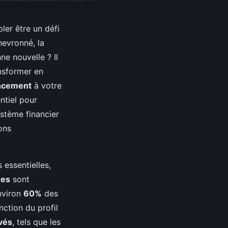
er être un défi
hevronné, la
e nouvelle ? Il
nsformer en
ncement
à votre
ntiel pour
ystème financier
ons
 essentielles,
res
sont
nviron
60%
des
nction du profil
ivés
, tels que les