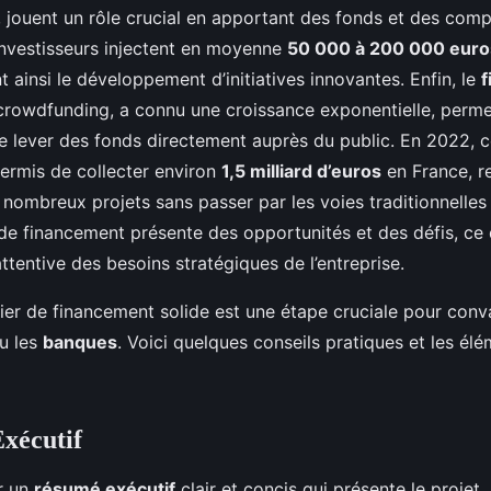
, jouent un rôle crucial en apportant des fonds et des com
investisseurs injectent en moyenne
50 000 à 200 000 euro
nt ainsi le développement d’initiatives innovantes. Enfin, le
f
 crowdfunding, a connu une croissance exponentielle, perme
e lever des fonds directement auprès du public. En 2022,
ermis de collecter environ
1,5 milliard d’euros
en France, r
e nombreux projets sans passer par les voies traditionnelle
e financement présente des opportunités et des défis, ce 
ttentive des besoins stratégiques de l’entreprise.
ier de financement solide est une étape cruciale pour conva
u les
banques
. Voici quelques conseils pratiques et les élé
xécutif
r un
résumé exécutif
clair et concis qui présente le projet,