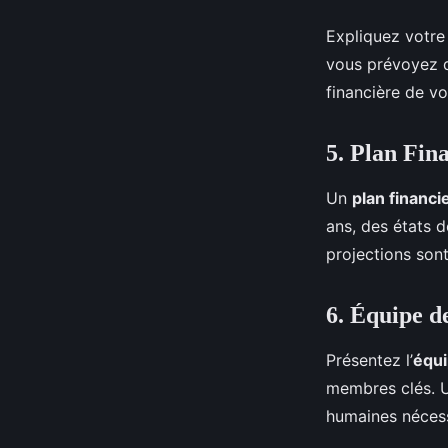
Expliquez votr
vous prévoyez de
financière de vo
5. Plan Fin
Un
plan financi
ans, des états d
projections sont
6. Équipe d
Présentez l’
équi
membres clés. U
humaines nécess