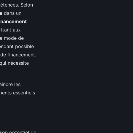
pétences. Selon
s
dans un
inancement
ttant aux
 ce mode de
endant possible
s de financement.
qui nécessite
incre les
ments essentiels
 son potentiel de