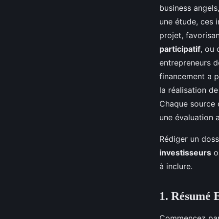
business angels
une étude, ces 
projet, favorisa
participatif
, ou
entrepreneurs d
financement a p
la réalisation d
Chaque source d
une évaluation a
Rédiger un doss
investisseurs
o
à inclure.
1. Résumé E
Commencez pa