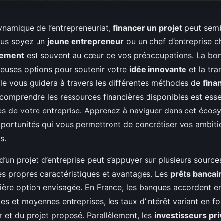
dynamique de l’entrepreneuriat,
financer un projet
peut sembl
vous soyez un
jeune entrepreneur
ou un chef d’entreprise c
cement
est souvent au cœur de vos préoccupations. La bonn
euses options pour soutenir votre
idée innovante
et la tra
icle vous guidera à travers les différentes méthodes de
fina
 comprendre les ressources financières disponibles est esse
cès de votre entreprise. Apprenez à naviguer dans cet écos
opportunités qui vous permettront de concrétiser vos ambiti
s.
’un projet d’entreprise peut s’appuyer sur plusieurs sources
s propres caractéristiques et avantages. Les
prêts bancai
ière option envisagée. En France, les banques accordent e
tes et moyennes entreprises, les taux d’intérêt variant en fo
r et du projet proposé. Parallèlement, les
investisseurs pr