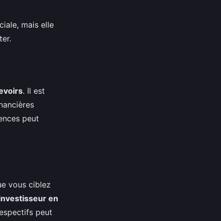
iale, mais elle
ter.
evoirs
. Il est
inancières
rences peut
ue vous ciblez
investisseur en
espectifs peut